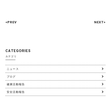
<PREV
NEXT>
C
A
T
E
G
O
R
I
E
S
カテゴリ
ニュース
ブログ
健康活動報告
安全活動報告