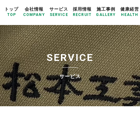
トップ
会社情報
サービス
採用情報
施工事例
健康経営
TOP
COMPANY
SERVICE
RECRUIT
GALLERY
HEALTH
S
E
R
V
I
C
E
サ
ー
ビ
ス