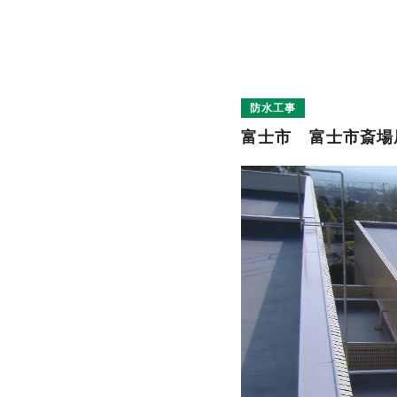
防水工事
富
士
市
富
士
市
斎
場