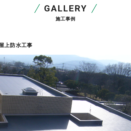
G
A
L
L
E
R
Y
施
工
事
例
屋
上
防
水
工
事