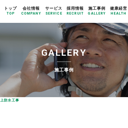
トップ
会社情報
サービス
採用情報
施工事例
健康経営
TOP
COMPANY
SERVICE
RECRUIT
GALLERY
HEALTH
G
A
L
L
E
R
Y
施工事例
屋上防水工事