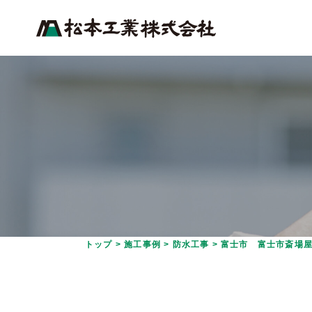
トップ
>
施工事例
>
防水工事
>
富士市 富士市斎場