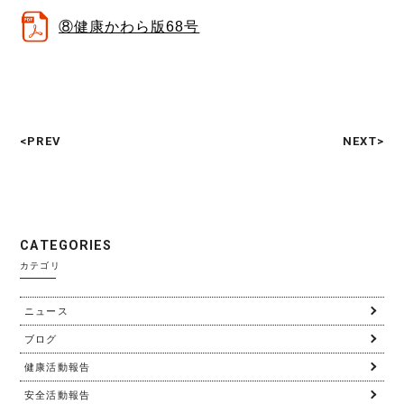
⑧健康かわら版68号
<PREV
NEXT>
C
A
T
E
G
O
R
I
E
S
カテゴリ
ニュース
ブログ
健康活動報告
安全活動報告