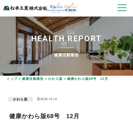
H
E
A
L
T
H
R
E
P
O
R
T
健康活動報告
トップ
>
健康活動報告
>
かわら版
>
健康かわら版68号 12月
かわら版
2025-12-16
健康かわら版68号 12月