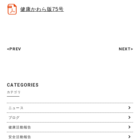
健康かわら版75号
<PREV
NEXT>
C
A
T
E
G
O
R
I
E
S
カテゴリ
ニュース
ブログ
健康活動報告
安全活動報告