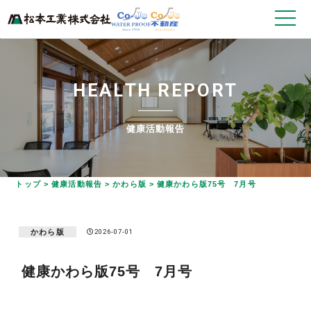
H
E
A
L
T
H
R
E
P
O
R
T
健康活動報告
トップ
>
健康活動報告
>
かわら版
>
健康かわら版75号 7月号
かわら版
2026-07-01
健康かわら版75号 7月号